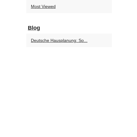
Most Viewed
Blog
Deutsche Hausplanung: So...